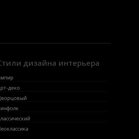
Стили дизайна интерьера
Ампир
Арт-деко
Дворцовый
Кинфолк
лассический
Неоклассика